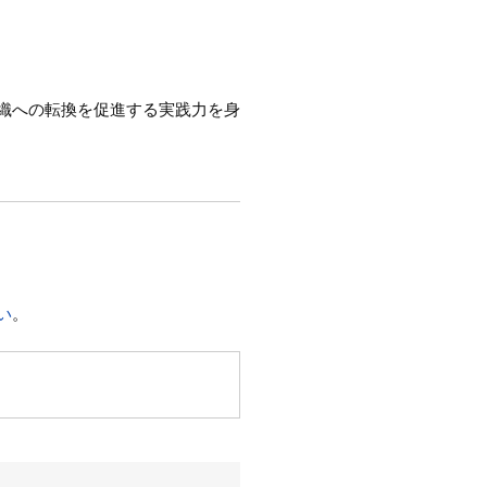
織への転換を促進する実践力を身
い
。