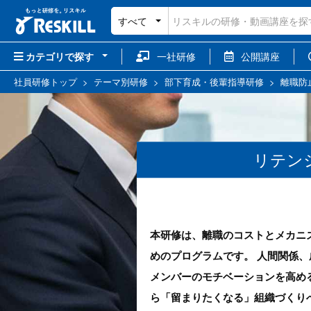
すべて
カテゴリで探す
一社研修
公開講座
社員研修トップ
>
テーマ別研修
>
部下育成・後輩指導研修
>
離職防
リテン
本研修は、離職のコストとメカニ
めのプログラムです。 人間関係
メンバーのモチベーションを高め
ら「留まりたくなる」組織づくり