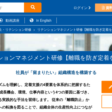
ログイン
資
動画講座
in English
止・リテンション研修
>
リテンションマネジメント研修【離職を防ぎ定着を
ションマネジメント研修【離職を防ぎ定着
社員が「留まりたい」組織構造を構築する
ズムを理解し、定着支援の4要素を体系的に把握するた
、成長機会、環境、仕事内容という4つの要因に基づき、
る実践的な手法を習得します。 従来の「離職防止」か
への転換を図ることで、組織全体の生産性向上につなが