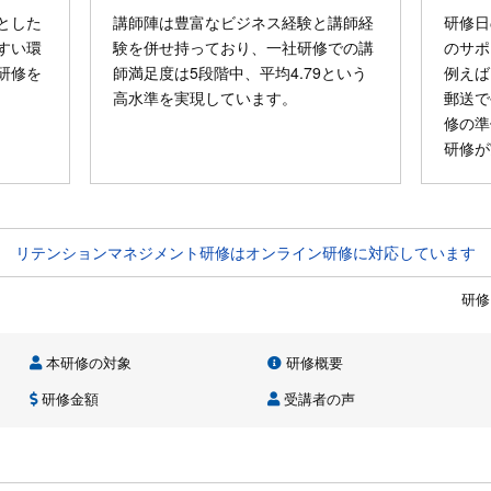
とした
講師陣は豊富なビジネス経験と講師経
研修日
すい環
験を併せ持っており、一社研修での講
のサポ
研修を
師満足度は5段階中、平均4.79という
例えば
高水準を実現しています。
郵送で
修の準
研修が
リテンションマネジメント研修はオンライン研修に対応しています
研修
本研修の対象
研修概要
研修金額
受講者の声