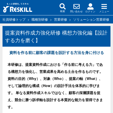
問い合わせ
ログイン
メニュー
検索
社員研修トップ
>
職種別研修
>
営業研修
>
ソリューション営業研修
提案資料作成力強化研修 構想力強化編【設計
する力を磨く】
資料を作る前に顧客の課題を設計する方法を身に付ける
本研修は、提案資料作成における「作る前に考える力」であ
る構想力を強化し、営業成果を高める土台を作るものです。
資料の目的（Why）、対象（Who）、提案の軸（What）、
そして論理的な構成（How）の設計手法を体系的に学びま
す。 単なる資料作成スキルではなく、顧客の深層課題を捉
え、競合に勝つ訴求軸を設計する本質的な能力を習得できま
す。