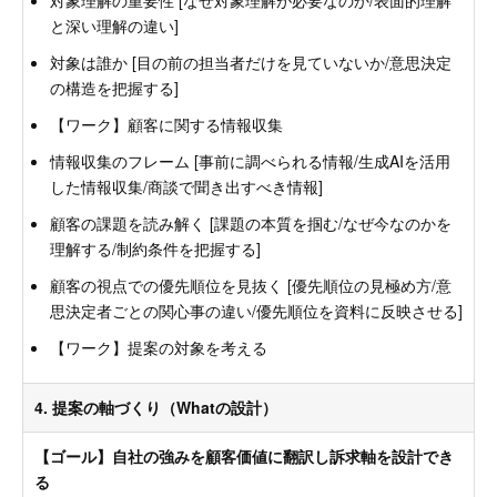
と深い理解の違い]
対象は誰か [目の前の担当者だけを見ていないか/意思決定
の構造を把握する]
【ワーク】顧客に関する情報収集
情報収集のフレーム [事前に調べられる情報/生成AIを活用
した情報収集/商談で聞き出すべき情報]
顧客の課題を読み解く [課題の本質を掴む/なぜ今なのかを
理解する/制約条件を把握する]
顧客の視点での優先順位を見抜く [優先順位の見極め方/意
思決定者ごとの関心事の違い/優先順位を資料に反映させる]
【ワーク】提案の対象を考える
4. 提案の軸づくり（Whatの設計）
【ゴール】自社の強みを顧客価値に翻訳し訴求軸を設計でき
る