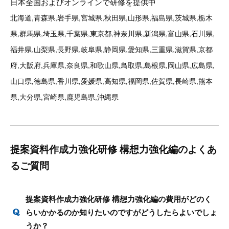
日本全国およびオンラインで研修を提供中
北海道,青森県,岩手県,宮城県,秋田県,山形県,福島県,茨城県,栃木
県,群馬県,埼玉県,千葉県,東京都,神奈川県,新潟県,富山県,石川県,
福井県,山梨県,長野県,岐阜県,静岡県,愛知県,三重県,滋賀県,京都
府,大阪府,兵庫県,奈良県,和歌山県,鳥取県,島根県,岡山県,広島県,
山口県,徳島県,香川県,愛媛県,高知県,福岡県,佐賀県,長崎県,熊本
県,大分県,宮崎県,鹿児島県,沖縄県
提案資料作成力強化研修 構想力強化編のよくあ
るご質問
提案資料作成力強化研修 構想力強化編の費用がどのく
らいかかるのか知りたいのですがどうしたらよいでしょ
うか？