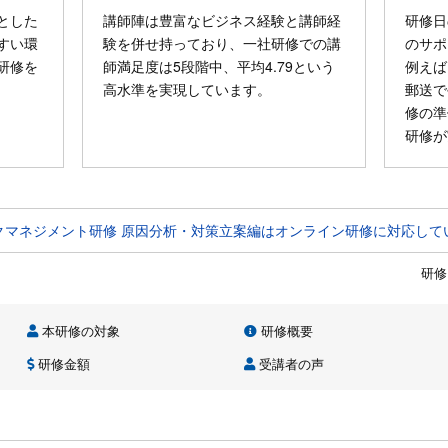
とした
講師陣は豊富なビジネス経験と講師経
研修日
すい環
験を併せ持っており、一社研修での講
のサポ
研修を
師満足度は5段階中、平均4.79という
例えば
高水準を実現しています。
郵送で
修の準
研修が
クマネジメント研修 原因分析・対策立案編はオンライン研修に対応して
研修
本研修の対象
研修概要
研修金額
受講者の声