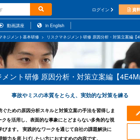
ログイン
資
動画講座
in English
マネジメント基本研修
>
リスクマネジメント研修 原因分析・対策立案編【4
メント研修 原因分析・対策立案編【4E4
事故やミスの本質をとらえ、実効的な対策を練る
防ぐための原因分析スキルと対策立案の手法を習得しま
ワークを活用し、表面的な事象にとどまらない多角的な視
学びます。 実践的なワークを通じて自社の課題解決に
理能力を底上げしたい方におすすめの内容です。