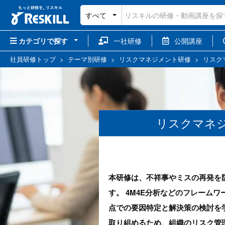
すべて
カテゴリで探す
一社研修
公開講座
社員研修トップ
>
テーマ別研修
>
リスクマネジメント研修
>
リスク
リスクマネジ
本研修は、不祥事やミスの再発を
す。 4M4E分析などのフレーム
点での要因特定と解決策の検討を
取り組めるため、組織のリスク管