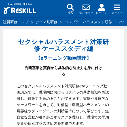
問い合わせ
ログイン
メニュー
検索
社員研修トップ
>
テーマ別研修
>
コンプラ・ハラスメント研修
>
ハラ
セクシャルハラスメント対策研
修 ケーススタディ編
【eラーニング動画講座】
判断基準と実例から具体的な防止力を身に付け
る
このセクシャルハラスメント対策研修のeラーニング動
画講座では、職場内におけるセクハラの基礎知識を再認
識し、対策力を高めることができます。実例や具体的な
ケースワークを通して、対価型・環境型ハラスメントの
境界線やグレーゾーンの判断基準について学びます。無
自覚な言動が引き起こすリスクを理解し、職場での早期
制止や個別注意の進め方を習得できます。