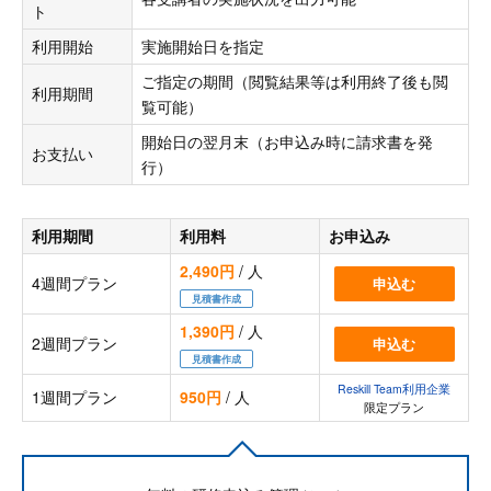
ト
利用開始
実施開始日を指定
ご指定の期間（閲覧結果等は利用終了後も閲
利用期間
覧可能）
開始日の翌月末（お申込み時に請求書を発
お支払い
行）
利用期間
利用料
お申込み
2,490円
/ 人
4週間プラン
申込む
見積書作成
1,390円
/ 人
2週間プラン
申込む
見積書作成
Reskill Team利用企業
1週間プラン
950円
/ 人
限定プラン