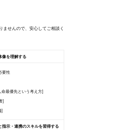
りませんので、安心してご相談く
体像を理解する
必要性
人命最優先という考え方]
者]
]
と指示・連携のスキルを習得する