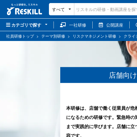
すべて
カテゴリで探す
一社研修
公開講座
社員研修トップ
>
テーマ別研修
>
リスクマネジメント研修
>
クライ
店舗向け
本研修は、店舗で働く従業員が危
になるための研修です。緊急時の
まで実践的に学びます。店舗に立
容です。