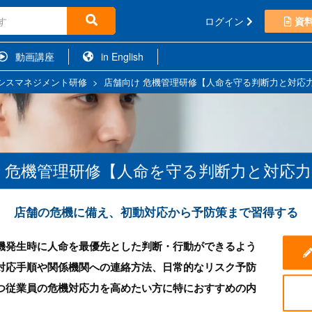
ログイン
資
動画講座
in English
シスマネジメント研修
>
店舗向け 危機管理研修【人命を守る判断力と対応
 危機管理研修【人命を守る判断力と対応
店舗の危機に備え、初動対応から予防策まで習得する
機発生時に人命を最優先とした判断・行動ができるよう
対応手順や関係機関への連絡方法、日常的なリスク予防
つ従業員の危機対応力を高めたい方に特におすすめの内