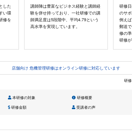
とした
講師陣は豊富なビジネス経験と講師経
研修日
すい環
験を併せ持っており、一社研修での講
のサポ
研修を
師満足度は5段階中、平均4.79という
例えば
高水準を実現しています。
郵送で
修の準
研修が
店舗向け 危機管理研修はオンライン研修に対応しています
研修
本研修の対象
研修概要
研修金額
受講者の声