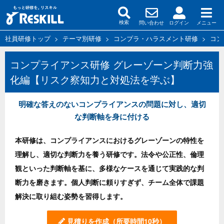
問い合わせ
ログイン
メニュー
検索
社員研修トップ
>
テーマ別研修
>
コンプラ・ハラスメント研修
>
コン
コンプライアンス研修 グレーゾーン判断力強
化編【リスク察知力と対処法を学ぶ】
明確な答えのないコンプライアンスの問題に対し、適切
な判断軸を身に付ける
本研修は、コンプライアンスにおけるグレーゾーンの特性を
理解し、適切な判断力を養う研修です。法令や公正性、倫理
観といった判断軸を基に、多様なケースを通じて実践的な判
断力を磨きます。個人判断に頼りすぎず、チーム全体で課題
解決に取り組む姿勢を習得します。
見積りを作成
（所要時間10秒）