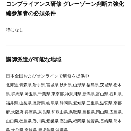
コンプライアンス研修 グレーゾーン判断力強化
編参加者の必須条件
特になし
講師派遣が可能な地域
日本全国およびオンラインで研修を提供中
北海道,青森県,岩手県,宮城県,秋田県,山形県,福島県,茨城県,栃木
県,群馬県,埼玉県,千葉県,東京都,神奈川県,新潟県,富山県,石川県,
福井県,山梨県,長野県,岐阜県,静岡県,愛知県,三重県,滋賀県,京都
府,大阪府,兵庫県,奈良県,和歌山県,鳥取県,島根県,岡山県,広島県,
山口県,徳島県,香川県,愛媛県,高知県,福岡県,佐賀県,長崎県,熊本
県,大分県,宮崎県,鹿児島県,沖縄県