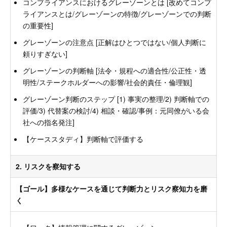
コンプライアンスにおけるグレーゾーンとは [改めてコンプ
ライアンスとは/グレーゾーンの特徴/グレーゾーンでの判断
の重要性]
グレーゾーンの注意点 [正解はひとつではない/個人判断に
頼りすぎない]
グレーゾーンの判断軸 [法令・規程への適合性/公正性・透
明性/ステークホルダーへの影響/社会的責任・倫理観]
グレーゾーン判断のステップ [1) 事実の整理/2) 判断軸での
評価/3) 代替案の検討/4) 相談・確認/事例：元同僚がいる会
社への指名発注]
【ケーススタディ】判断軸で評価する
2. リスクを察知する
【ゴール】多様なケースを通じて判断力とリスク察知力を磨
く