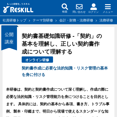
問い合わせ
ログイン
メニュー
検索
社員研修トップ
>
テーマ別研修
>
会計・財務・法務研修
>
法務研修
公開
契約書基礎知識研修 -「契約」の
講座
基本を理解し、正しい契約書作
成について理解する
オンライン研修
契約書作成に必要な法的知識・リスク管理の基本
を身に付ける
本研修は、契約と契約書作成について深く理解し、作成の際に
必要な法的知識・リスク管理能力を身につけることを目的とし
ます。 具体的には、契約の基本から条項、書き方、トラブル事
例、製本・印鑑まで、明日から現場で使えるスタンダードな知