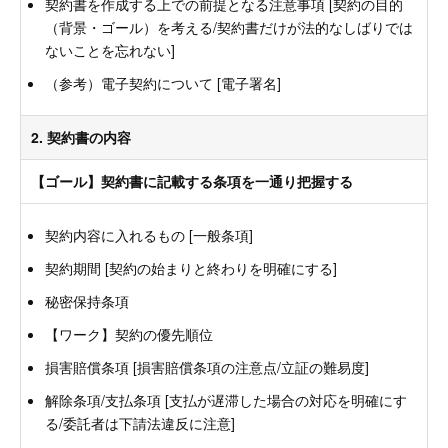
契約書を作成する上での前提となる注意事項 [契約の目的
（背景・ゴール）を考える/契約書だけが法的なしばりでは
ないことを忘れない]
（参考）電子契約について [電子署名]
2. 契約書の内容
【ゴール】契約書に記載する条項を一通り把握する
契約内容に入れるもの [一般条項]
契約期間 [契約の始まりと終わりを明確にする]
秘密保持条項
【ワーク】契約の優先順位
損害賠償条項 [損害賠償条項の注意点/立証の難易度]
解除条項/支払条項 [支払が遅滞した場合の対応を明確にす
る/委託者は下請法違反に注意]