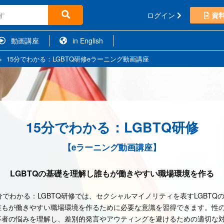
ログイン
資
動画講座
in English
>
15分でわかる：LGBTQ研修eラーニング動画講座
15分でわかる：LGBTQ研修
【eラーニング動画講座】
LGBTQの基礎を理解し誰もが働きやすい職場環境を作る
分でわかる：LGBTQ研修では、セクシャルマイノリティを表すLGBTQ
誰もが働きやすい職場環境を作るために必要な意識を習得できます。性
事者の悩みを理解し、差別的発言やアウティングを避けるための適切な