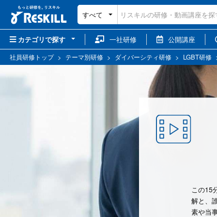
すべて
カテゴリで探す
一社研修
公開講座
社員研修トップ
>
テーマ別研修
>
ダイバーシティ研修
>
LGBT研修
この15
解と、
素や当