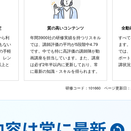
定
質の高いコンテンツ
全動
から利
年間3900社の研修実績を持つリスキル
すべて
もない
では、講師評価の平均が5段階中4.79
ます。
の手軽
です。中でも特に高評価の講師陣が動
では、
、レン
画講座を担当しています。また、講座
ポート
以上と
は必ず2年半以内に更新しており、常
講状況
に最新の知識・スキルを得られます。
研修コード：101660 ページ更新日：