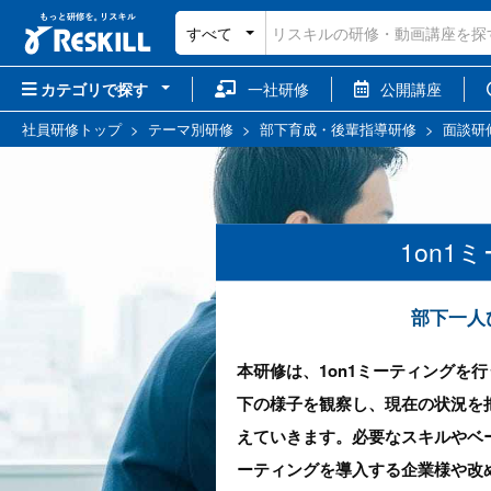
すべて
カテゴリで探す
一社研修
公開講座
社員研修トップ
>
テーマ別研修
>
部下育成・後輩指導研修
>
面談研
1on
部下一人
本研修は、1on1ミーティングを
下の様子を観察し、現在の状況を
えていきます。必要なスキルやベー
ーティングを導入する企業様や改