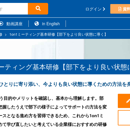
ログイン
資
動画講座
in English
修
>
1on1ミーティング基本研修【部下をより良い状態に導く】
1ミーティング基本研修【部下をより良い状態
ひとりに寄り添い、今よりも良い状態に導くための方法を
行う目的やメリットを確認し、基本から理解します。部
把握したうえで部下の様子によってサポートの方法を変
スとなる進め方を習得できるため、これから1on1ミ
めて学び直したいと考えている企業様におすすめの研修