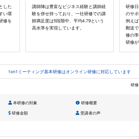
とした
講師陣は豊富なビジネス経験と講師経
研修日
すい環
験を併せ持っており、一社研修での講
のサポ
研修を
師満足度は5段階中、平均4.79という
例えば
高水準を実現しています。
郵送で
修の準
研修が
1on1ミーティング基本研修はオンライン研修に対応しています
研修
本研修の対象
研修概要
研修金額
受講者の声