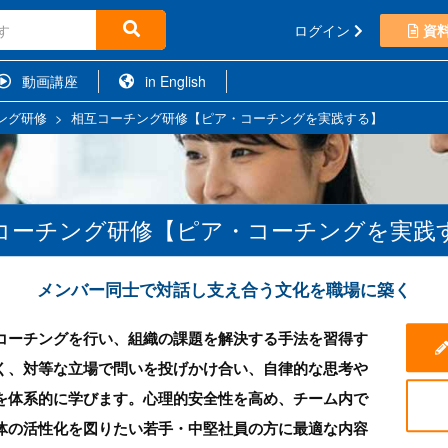
ログイン
資
動画講座
in English
ング研修
>
相互コーチング研修【ピア・コーチングを実践する】
コーチング研修【ピア・コーチングを実践
メンバー同士で対話し支え合う文化を職場に築く
コーチングを行い、組織の課題を解決する手法を習得す
く、対等な立場で問いを投げかけ合い、自律的な思考や
を体系的に学びます。心理的安全性を高め、チーム内で
体の活性化を図りたい若手・中堅社員の方に最適な内容