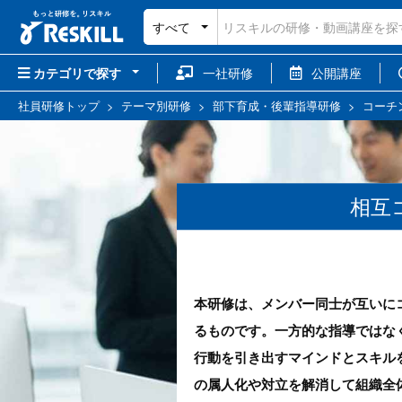
すべて
カテゴリで探す
一社研修
公開講座
社員研修トップ
>
テーマ別研修
>
部下育成・後輩指導研修
>
コーチ
相互
本研修は、メンバー同士が互いに
るものです。一方的な指導ではな
行動を引き出すマインドとスキル
の属人化や対立を解消して組織全