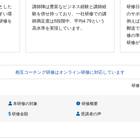
とした
講師陣は豊富なビジネス経験と講師経
研修日
すい環
験を併せ持っており、一社研修での講
のサポ
研修を
師満足度は5段階中、平均4.79という
例えば
高水準を実現しています。
郵送で
修の準
研修が
相互コーチング研修はオンライン研修に対応しています
研修
本研修の対象
研修概要
研修金額
受講者の声