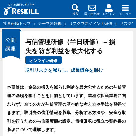
問い合わせ
ログイン
メニュー
検索
社員研修トップ
>
テーマ別研修
>
リスクマネジメント研修
>
リスクマ
公開
与信管理研修（半日研修） – 損
講座
失を防ぎ利益を最大化する
オンライン研修
取引リスクを減らし、成長機会を掴む
本研修は、企業の損失を減らし利益を最大化するための与信管
理の基礎を学ぶことを目的としています。業種や担当業務に関
わらず、全ての方が与信管理の基本的な考え方や手法を習得で
きます。取引先の信用情報を収集・分析する方法や、安全な取
引を行うための与信限度額の設定、債権回収に役立つ契約書の
条項について理解します。