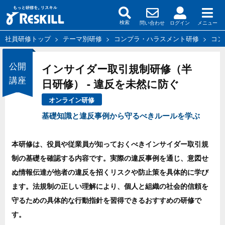
問い合わせ
ログイン
メニュー
検索
社員研修トップ
>
テーマ別研修
>
コンプラ・ハラスメント研修
>
コン
公開
インサイダー取引規制研修（半
講座
日研修） - 違反を未然に防ぐ
オンライン研修
基礎知識と違反事例から守るべきルールを学ぶ
本研修は、役員や従業員が知っておくべきインサイダー取引規
制の基礎を確認する内容です。実際の違反事例を通じ、意図せ
ぬ情報伝達が他者の違反を招くリスクや防止策を具体的に学び
ます。法規制の正しい理解により、個人と組織の社会的信頼を
守るための具体的な行動指針を習得できるおすすめの研修で
す。