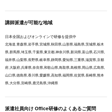
講師派遣が可能な地域
日本全国およびオンラインで研修を提供中
北海道,青森県,岩手県,宮城県,秋田県,山形県,福島県,茨城県,栃木
県,群馬県,埼玉県,千葉県,東京都,神奈川県,新潟県,富山県,石川県,
福井県,山梨県,長野県,岐阜県,静岡県,愛知県,三重県,滋賀県,京都
府,大阪府,兵庫県,奈良県,和歌山県,鳥取県,島根県,岡山県,広島県,
山口県,徳島県,香川県,愛媛県,高知県,福岡県,佐賀県,長崎県,熊本
県,大分県,宮崎県,鹿児島県,沖縄県
派遣社員向け Office研修のよくあるご質問