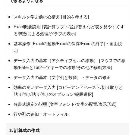
できるようになる
スキルを学ぶ前の心構え [目的を考える]
Excel概要説明 [表計算ソフト/並び替えなど表を見やすくす
る/関数による処理/グラフの表示]
基本操作 [Excelの起動/Excelの保存/Excelの終了]・画面説
明
データ入力の基本（アクティブセルの移動） [マウスでの移
動/EnterとTab/十字キーでの移動/その他の移動方法]
データ入力の基本（文字列と数値）・データの修正
効率の良いデータ入力 [コピーアンドペースト/切り取りと
貼り付け/貼り付けのオプション/範囲選択]
各書式設定の説明 [文字フォント/文字の配置/表示形式]
行や列の追加・オートフィル
3. 計算式の作成