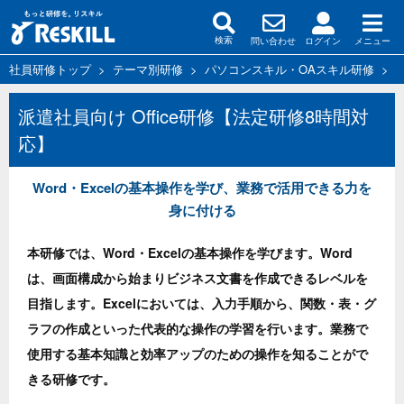
問い合わせ
ログイン
メニュー
検索
社員研修トップ
>
テーマ別研修
>
パソコンスキル・OAスキル研修
>
M
派遣社員向け Office研修【法定研修8時間対
応】
Word・Excelの基本操作を学び、業務で活用できる力を
身に付ける
本研修では、Word・Excelの基本操作を学びます。Word
は、画面構成から始まりビジネス文書を作成できるレベルを
目指します。Excelにおいては、入力手順から、関数・表・グ
ラフの作成といった代表的な操作の学習を行います。業務で
使用する基本知識と効率アップのための操作を知ることがで
きる研修です。