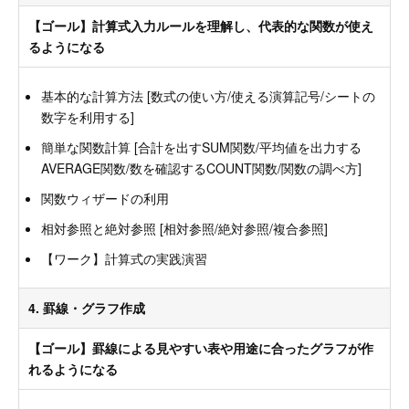
【ゴール】計算式入力ルールを理解し、代表的な関数が使え
るようになる
基本的な計算方法 [数式の使い方/使える演算記号/シートの
数字を利用する]
簡単な関数計算 [合計を出すSUM関数/平均値を出力する
AVERAGE関数/数を確認するCOUNT関数/関数の調べ方]
関数ウィザードの利用
相対参照と絶対参照 [相対参照/絶対参照/複合参照]
【ワーク】計算式の実践演習
4. 罫線・グラフ作成
【ゴール】罫線による見やすい表や用途に合ったグラフが作
れるようになる