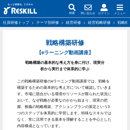
問い合わせ
ログイン
メニュー
検索
社員研修トップ
>
テーマ別研修
>
経営研修
>
経営戦略研修
>
戦略構
戦略構築研修
【eラーニング動画講座】
戦略構築の基本的な考え方を身に付け、現実分
析から実行まで体系的に学ぶ
この戦略構築研修のeラーニング動画講座では、戦略を
構築するための基本的な考え方について確認していきま
す。市場に競合がいる環境やリソースが限られた状況に
おいて、なぜ戦略が必要なのかから始まり、現実の把
握、狭義の戦略構築、アクションプランの策定という3
つのステップを体系的に学習します。特殊なスキルでは
なく、常に活用できる基本を理解することを中心とした
内容構成となっています。