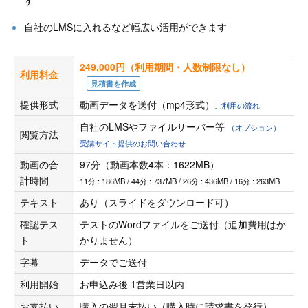
自社のLMSに入れるなど幅広い活用ができます
249,000円（利用期間・人数制限なし）
利用料金
見積書を作成
提供形式
動画データを送付（mp4形式）
ご利用の流れ
自社のLMSやファイルサーバー等
（オプション）
閲覧方法
受講サイト提供のお問い合わせ
動画の合
97分（動画本数4本：1622MB）
計時間
11分 : 186MB / 44分 : 737MB / 26分 : 436MB / 16分 : 263MB
テキスト
あり（スライドをダウンロード可）
確認テス
テストのWordファイルをご送付（追加費用はか
ト
かりません）
字幕
データでご送付
利用開始
お申込み後 1営業日以内
お支払い
購入の翌月末払い（購入時に請求書を発行）