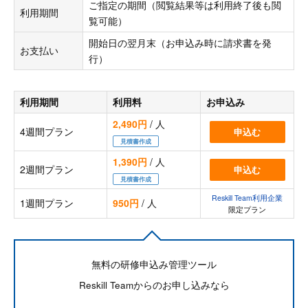
ご指定の期間（閲覧結果等は利用終了後も閲
利用期間
覧可能）
開始日の翌月末（お申込み時に請求書を発
お支払い
行）
利用期間
利用料
お申込み
2,490円
/ 人
4週間プラン
申込む
見積書作成
1,390円
/ 人
2週間プラン
申込む
見積書作成
Reskill Team利用企業
1週間プラン
950円
/ 人
限定プラン
無料の研修申込み管理ツール
Reskill Teamからのお申し込みなら