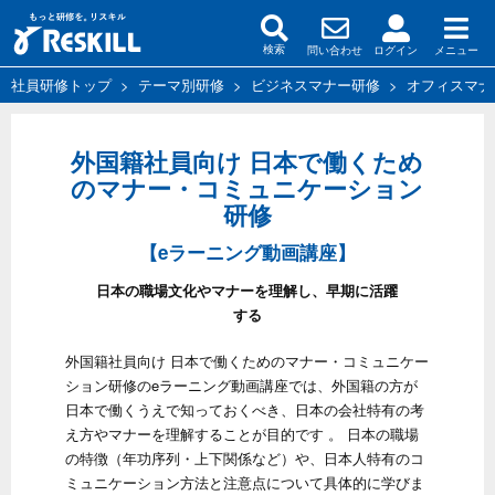
問い合わせ
ログイン
メニュー
検索
社員研修トップ
>
テーマ別研修
>
ビジネスマナー研修
>
オフィスマナ
外国籍社員向け 日本で働くため
のマナー・コミュニケーション
研修
【eラーニング動画講座】
日本の職場文化やマナーを理解し、早期に活躍
する
外国籍社員向け 日本で働くためのマナー・コミュニケー
ション研修のeラーニング動画講座では、外国籍の方が
日本で働くうえで知っておくべき、日本の会社特有の考
え方やマナーを理解することが目的です 。 日本の職場
の特徴（年功序列・上下関係など）や、日本人特有のコ
ミュニケーション方法と注意点について具体的に学びま