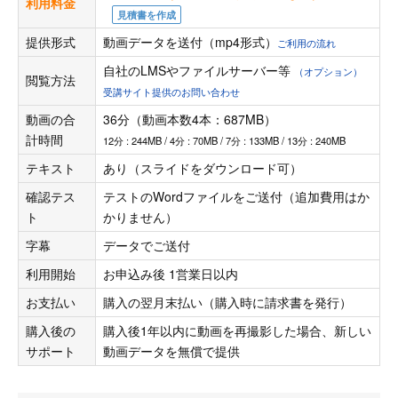
利用料金
見積書を作成
提供形式
動画データを送付（mp4形式）
ご利用の流れ
自社のLMSやファイルサーバー等
（オプション）
閲覧方法
受講サイト提供のお問い合わせ
動画の合
36分（動画本数4本：687MB）
計時間
12分 : 244MB / 4分 : 70MB / 7分 : 133MB / 13分 : 240MB
テキスト
あり（スライドをダウンロード可）
確認テス
テストのWordファイルをご送付（追加費用はか
ト
かりません）
字幕
データでご送付
利用開始
お申込み後 1営業日以内
お支払い
購入の翌月末払い（購入時に請求書を発行）
購入後の
購入後1年以内に動画を再撮影した場合、新しい
サポート
動画データを無償で提供