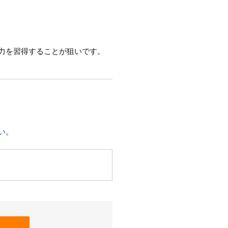
力を習得することが狙いです。
い
。