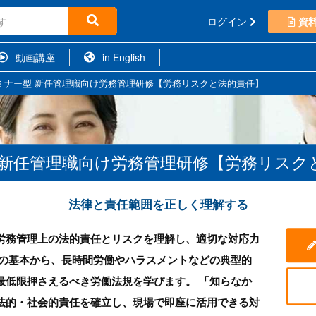
ログイン
資
動画講座
in English
ミナー型 新任管理職向け労務管理研修【労務リスクと法的責任】
 新任管理職向け労務管理研修【労務リスク
法律と責任範囲を正しく理解する
労務管理上の法的責任とリスクを理解し、適切な対応力
理の基本から、長時間労働やハラスメントなどの典型的
最低限押さえるべき労働法規を学びます。 「知らなか
法的・社会的責任を確立し、現場で即座に活用できる対