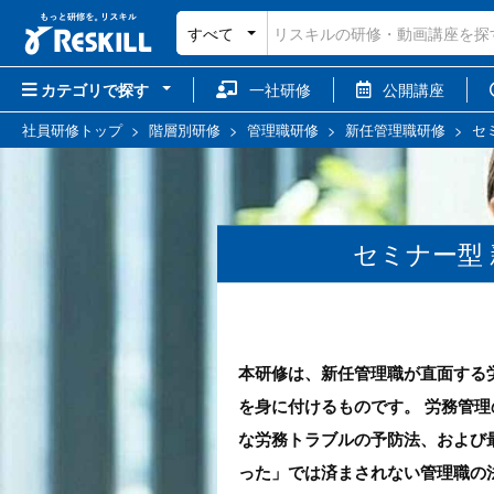
すべて
カテゴリで探す
一社研修
公開講座
社員研修トップ
>
階層別研修
>
管理職研修
>
新任管理職研修
>
セ
セミナー型
本研修は、新任管理職が直面する
を身に付けるものです。 労務管
な労務トラブルの予防法、および
った」では済まされない管理職の