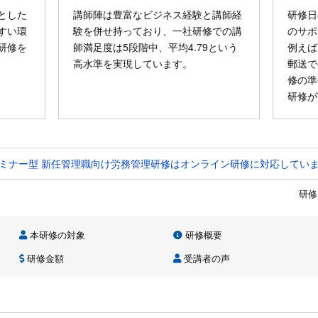
とした
講師陣は豊富なビジネス経験と講師経
研修日
すい環
験を併せ持っており、一社研修での講
のサポ
研修を
師満足度は5段階中、平均4.79という
例えば
高水準を実現しています。
郵送で
修の準
研修が
ミナー型 新任管理職向け労務管理研修はオンライン研修に対応してい
研修
本研修の対象
研修概要
研修金額
受講者の声