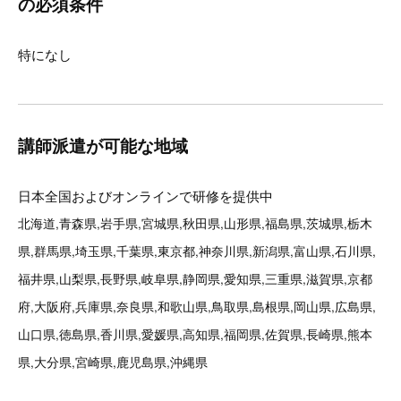
の必須条件
特になし
講師派遣が可能な地域
日本全国およびオンラインで研修を提供中
北海道,青森県,岩手県,宮城県,秋田県,山形県,福島県,茨城県,栃木
県,群馬県,埼玉県,千葉県,東京都,神奈川県,新潟県,富山県,石川県,
福井県,山梨県,長野県,岐阜県,静岡県,愛知県,三重県,滋賀県,京都
府,大阪府,兵庫県,奈良県,和歌山県,鳥取県,島根県,岡山県,広島県,
山口県,徳島県,香川県,愛媛県,高知県,福岡県,佐賀県,長崎県,熊本
県,大分県,宮崎県,鹿児島県,沖縄県