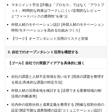
マネジメント手法 [評価は「プロセス」ではなく「アウトプ
ット」/時間的な拘束はワークしにくい/定期的なレビュー
と“フィードバックの透明性”を保つ]
外部人材のモチベーション設計 [外部人材のモチベーション
特性/モチベーションを高める仕組みづくり]
【ワーク】オープンタレント活用のリスクと対策
3. 自社でのオープンタレント活用を構想する
【ゴール】自社での実践アイデアを具体的に描く
自社の課題と人材不足領域を洗い出す [現状の課題を整理す
る視点/具体的な課題の特定方法]
外部人材の活用余地を検討する [活用できる業務領域の例/
活用の判断基準]
社内外の役割分担と成果定義を整理する [明確な役割分担の
設定/測定可能な成果指標の設定/コミュニケーション設計]