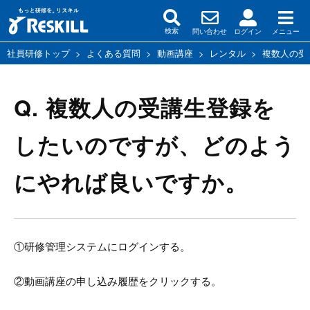
問い合わせ
ログイン
メニュー
検索
社員研修トップ
>
よくある質問
>
動画講座
>
レンタル
>
複数人の受
Q. 複数人の受講生登録を
したいのですが、どのよう
にやれば良いですか。
①研修管理システムにログインする。
②動画講座の申し込み履歴をクリックする。