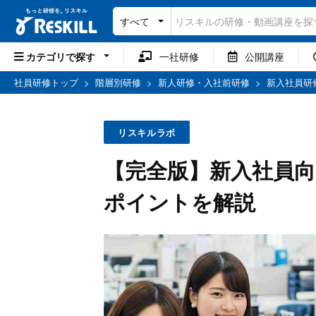
すべて
カテゴリで探す
一社研修
公開講座
社員研修トップ
>
階層別研修
>
新人研修・入社前研修
>
新入社員研
リスキルラボ
【完全版】新入社員
ポイントを解説