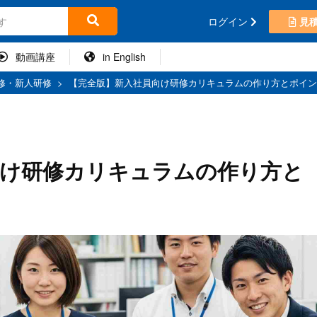
ログイン
見
動画講座
in English
修・新人研修
>
【完全版】新入社員向け研修カリキュラムの作り方とポイン
向け研修カリキュラムの作り方と