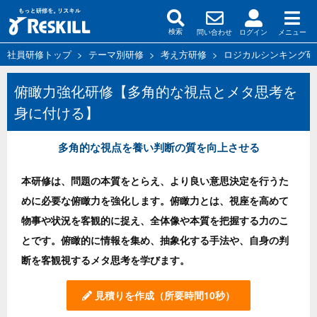
問い合わせ
ログイン
メニュー
検索
社員研修トップ
>
テーマ別研修
>
考え方研修
>
ロジカルシンキング研
俯瞰力強化研修【多角的な視点とメタ思考を
身に付ける】
多角的な視点を養い判断の質を向上させる
本研修は、問題の本質をとらえ、より良い意思決定を行うた
めに必要な俯瞰力を強化します。俯瞰力とは、視座を高めて
物事や状況を客観的に捉え、全体像や本質を把握する力のこ
とです。俯瞰的に情報を集め、抽象化する手法や、自身の判
断を客観視するメタ思考を学びます。
見積りを作成
（所要時間10秒）