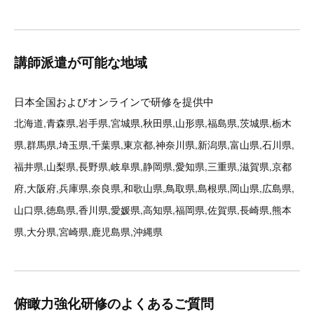
講師派遣が可能な地域
日本全国およびオンラインで研修を提供中
北海道,青森県,岩手県,宮城県,秋田県,山形県,福島県,茨城県,栃木
県,群馬県,埼玉県,千葉県,東京都,神奈川県,新潟県,富山県,石川県,
福井県,山梨県,長野県,岐阜県,静岡県,愛知県,三重県,滋賀県,京都
府,大阪府,兵庫県,奈良県,和歌山県,鳥取県,島根県,岡山県,広島県,
山口県,徳島県,香川県,愛媛県,高知県,福岡県,佐賀県,長崎県,熊本
県,大分県,宮崎県,鹿児島県,沖縄県
俯瞰力強化研修のよくあるご質問