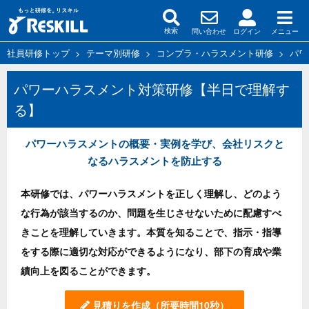
問い合わせ
ログイン
メニュー
検索
社員研修トップ
>
テーマ別研修
>
コンプラ・ハラスメント研修
>
パワ
パワーハラスメント対策研修【半日で理解す
る】
パワーハラスメントの概要・実例を学び、会社リスクと
なるハラスメントを防止する
本研修では、パワーハラスメントを正しく理解し、どのよう
な行為が該当するのか、問題を生じさせないために配慮すべ
きことを理解していきます。本質を知ることで、指示・指導
をする際に適切な対応ができるようになり、部下の育成や業
績向上を図ることができます。
見積りを作成
（所要時間10秒）