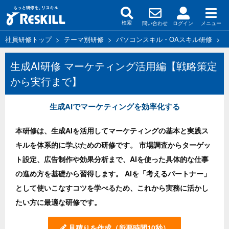
問い合わせ
ログイン
メニュー
検索
社員研修トップ
>
テーマ別研修
>
パソコンスキル・OAスキル研修
>
生成AI研修 マーケティング活用編【戦略策定
から実行まで】
生成AIでマーケティングを効率化する
本研修は、生成AIを活用してマーケティングの基本と実践ス
キルを体系的に学ぶための研修です。 市場調査からターゲッ
ト設定、広告制作や効果分析まで、AIを使った具体的な仕事
の進め方を基礎から習得します。 AIを「考えるパートナー」
として使いこなすコツを学べるため、これから実務に活かし
たい方に最適な研修です。
見積りを作成
（所要時間10秒）