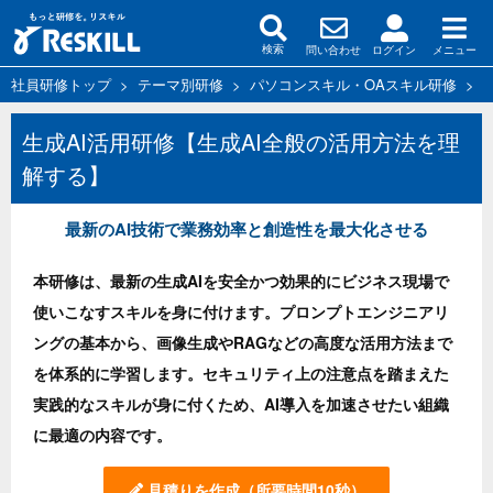
問い合わせ
ログイン
メニュー
検索
社員研修トップ
>
テーマ別研修
>
パソコンスキル・OAスキル研修
>
生成AI活用研修【生成AI全般の活用方法を理
解する】
最新のAI技術で業務効率と創造性を最大化させる
本研修は、最新の生成AIを安全かつ効果的にビジネス現場で
使いこなすスキルを身に付けます。プロンプトエンジニアリ
ングの基本から、画像生成やRAGなどの高度な活用方法まで
を体系的に学習します。セキュリティ上の注意点を踏まえた
実践的なスキルが身に付くため、AI導入を加速させたい組織
に最適の内容です。
見積りを作成
（所要時間10秒）