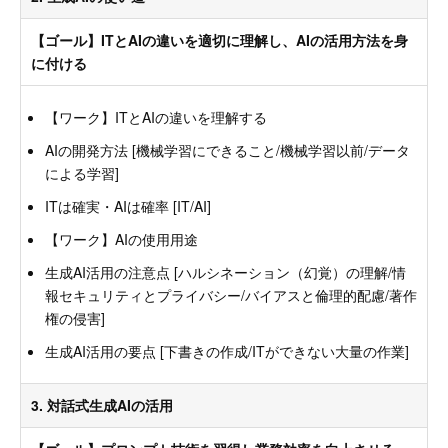
【ゴール】ITとAIの違いを適切に理解し、AIの活用方法を身
に付ける
【ワーク】ITとAIの違いを理解する
AIの開発方法 [機械学習にできること/機械学習以前/データ
による学習]
ITは確実・AIは確率 [IT/AI]
【ワーク】AIの使用用途
生成AI活用の注意点 [ハルシネーション（幻覚）の理解/情
報セキュリティとプライバシー/バイアスと倫理的配慮/著作
権の侵害]
生成AI活用の要点 [下書きの作成/ITができない大量の作業]
3. 対話式生成AIの活用