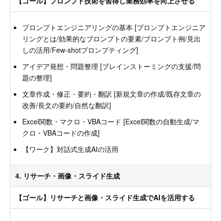
【ゴール】プロンプト技術を習得し業務効率を向上させる
プロンプトエンジニアリングの基本 [プロンプトエンジニア
リングとは/効果的なプロンプトの要素/プロンプト例/見出
しの活用/Few-shotプロンプティング]
アイデア発想・問題整理 [ブレインストーミングの支援/問
題の整理]
文章作成・修正・要約・翻訳 [新規文章の作成/既存文章の
改善/長文の要約/自然な翻訳]
Excel関数・マクロ・VBAコード [Excel関数の自動生成/マ
クロ・VBAコードの作成]
【ワーク】対話式生成AIの活用
4. リサーチ・画像・スライド生成
【ゴール】リサーチと画像・スライド生成でAIを活用する