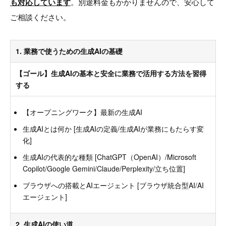
も対応しています
。別途料金もかかりませんので、安心して
ご相談ください。
1. 業務で使うための生成AIの基礎
【ゴール】生成AIの基本と安全に業務で活用する方法を習得
する
【オープニングワーク】最新の生成AI
生成AIとは何か [生成AIの定義/生成AIが業務にもたらす変
化]
生成AIの代表的な種類 [ChatGPT（OpenAI）/Microsoft
Copilot/Google Gemini/Claude/Perplexity/立ち位置]
ブラウザへの搭載とAIエージェント [ブラウザ統合型AI/AI
エージェント]
2. 生成AIの使い道