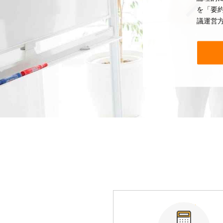
を「要
議運営