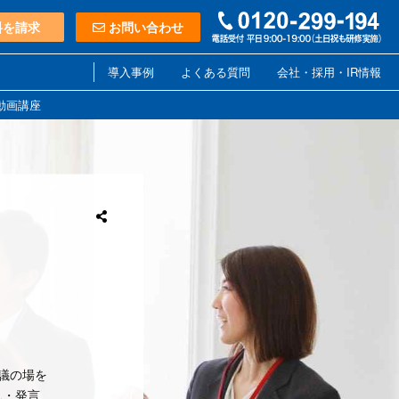
料を請求
お問い合わせ
導入事例
よくある質問
会社・採用・IR情報
動画講座
議の場を
見・発言