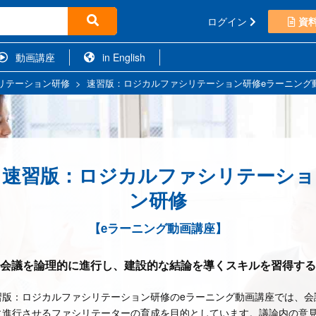
ログイン
資
動画講座
in English
リテーション研修
>
速習版：ロジカルファシリテーション研修eラーニング
速習版：ロジカルファシリテーショ
ン研修
【eラーニング動画講座】
会議を論理的に進行し、建設的な結論を導くスキルを習得する
習版：ロジカルファシリテーション研修のeラーニング動画講座では、会
に進行させるファシリテーターの育成を目的としています。議論内の意