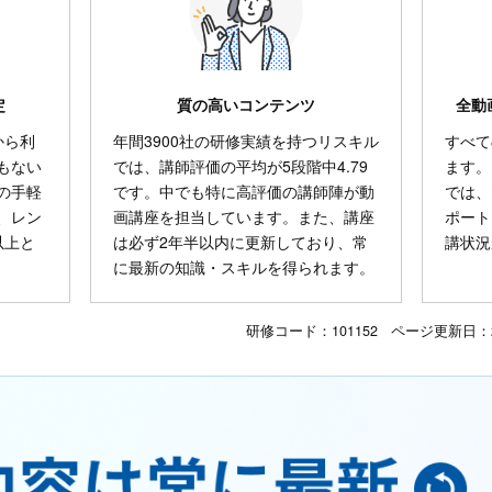
定
質の高いコンテンツ
全動
から利
年間3900社の研修実績を持つリスキル
すべて
もない
では、講師評価の平均が5段階中4.79
ます。
の手軽
です。中でも特に高評価の講師陣が動
では、
、レン
画講座を担当しています。また、講座
ポート
以上と
は必ず2年半以内に更新しており、常
講状況
に最新の知識・スキルを得られます。
研修コード：101152 ページ更新日：