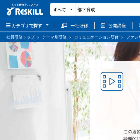
すべて
カテゴリで探す
一社研修
公開講座
社員研修トップ
>
テーマ別研修
>
コミュニケーション研修
>
ファシ
この速
論理的