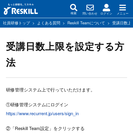
問い合わせ
ログイン
メニュー
検索
社員研修トップ
>
よくある質問
>
Reskill Teamについて
>
受講日数上
受講日数上限を設定する方
法
研修管理システム上で行っていただけます。
①研修管理システムにログイン
https://www.recurrent.jp/users/sign_in
②「Reskill Team設定」をクリックする