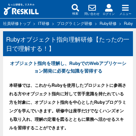
問い合わせ
ログイン
メニュー
検索
社員研修トップ
>
IT研修
>
プログラミング研修
>
Ruby研修
>
Rub
Rubyオブジェクト指向理解研修【たったの一
日で理解する！】
オブジェクト指向を理解し、RubyでのWebアプリケーシ
ョン開発に必要な知識を習得する
本研修では、これからRubyを使用したプロジェクトに参画さ
れる方やオブジェクト指向に対して苦手意識を持たれている
方を対象に、オブジェクト指向を中心としたRubyプログラミ
ングを学んでいきます。研修中は座学だけでなくハンズオン
も取り入れ、理解の定着を図るとともに業務へ活かせるスキ
ルを習得することができます。