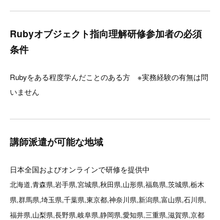
Rubyオブジェクト指向理解研修参加者の必須
条件
Rubyをある程度学んだことのある方 ※実務経験の有無は問
いません
講師派遣が可能な地域
日本全国およびオンラインで研修を提供中
北海道,青森県,岩手県,宮城県,秋田県,山形県,福島県,茨城県,栃木
県,群馬県,埼玉県,千葉県,東京都,神奈川県,新潟県,富山県,石川県,
福井県,山梨県,長野県,岐阜県,静岡県,愛知県,三重県,滋賀県,京都