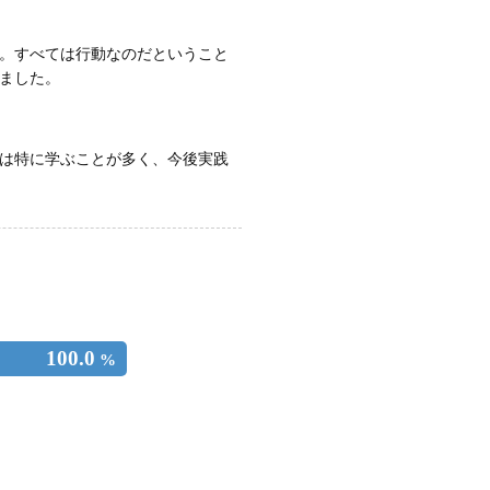
。すべては行動なのだということ
ました。
は特に学ぶことが多く、今後実践
100.0
%