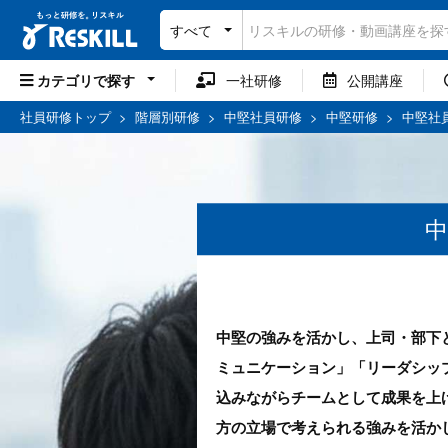
すべて
カテゴリで探す
一社研修
公開講座
社員研修トップ
>
階層別研修
>
中堅社員研修
>
中堅研修
>
中堅社
中
中堅の強みを活かし、上司・部下
ミュニケーション」「リーダシッ
込みながらチームとして成果を上
方の立場で考えられる強みを活か