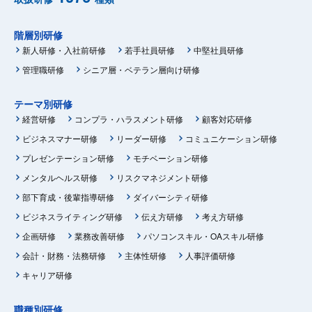
階層別研修
新人研修・入社前研修
若手社員研修
中堅社員研修
管理職研修
シニア層・ベテラン層向け研修
テーマ別研修
経営研修
コンプラ・ハラスメント研修
顧客対応研修
ビジネスマナー研修
リーダー研修
コミュニケーション研修
プレゼンテーション研修
モチベーション研修
メンタルヘルス研修
リスクマネジメント研修
部下育成・後輩指導研修
ダイバーシティ研修
ビジネスライティング研修
伝え方研修
考え方研修
企画研修
業務改善研修
パソコンスキル・OAスキル研修
会計・財務・法務研修
主体性研修
人事評価研修
キャリア研修
職種別研修