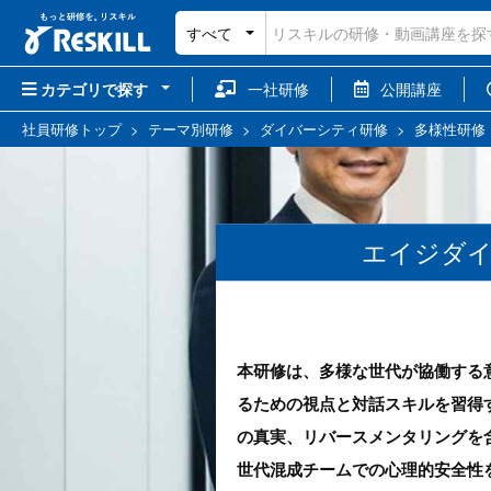
すべて
カテゴリで探す
一社研修
公開講座
社員研修トップ
>
テーマ別研修
>
ダイバーシティ研修
>
多様性研修
エイジダイ
本研修は、多様な世代が協働する
るための視点と対話スキルを習得
の真実、リバースメンタリングを
世代混成チームでの心理的安全性