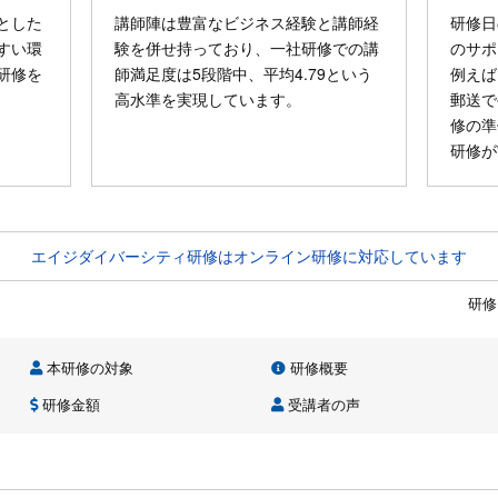
とした
講師陣は豊富なビジネス経験と講師経
研修日
すい環
験を併せ持っており、一社研修での講
のサポ
研修を
師満足度は5段階中、平均4.79という
例えば
高水準を実現しています。
郵送で
修の準
研修が
エイジダイバーシティ研修はオンライン研修に対応しています
研修
本研修の対象
研修概要
研修金額
受講者の声