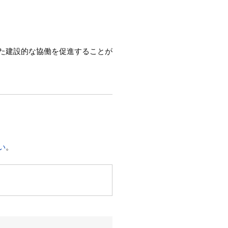
た建設的な協働を促進することが
い
。