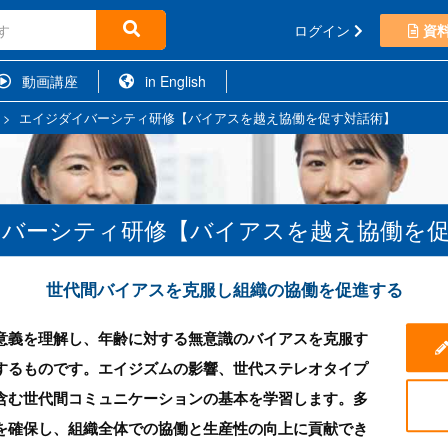
ログイン
資
動画講座
in English
>
エイジダイバーシティ研修【バイアスを越え協働を促す対話術】
バーシティ研修【バイアスを越え協働を
世代間バイアスを克服し組織の協働を促進する
意義を理解し、年齢に対する無意識のバイアスを克服す
するものです。エイジズムの影響、世代ステレオタイプ
含む世代間コミュニケーションの基本を学習します。多
を確保し、組織全体での協働と生産性の向上に貢献でき