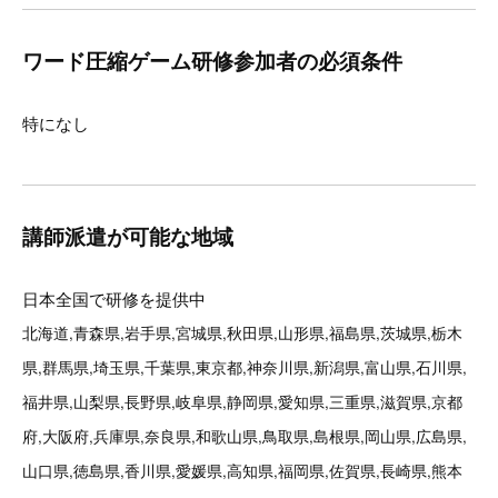
ワード圧縮ゲーム研修参加者の必須条件
特になし
講師派遣が可能な地域
日本全国で研修を提供中
北海道,青森県,岩手県,宮城県,秋田県,山形県,福島県,茨城県,栃木
県,群馬県,埼玉県,千葉県,東京都,神奈川県,新潟県,富山県,石川県,
福井県,山梨県,長野県,岐阜県,静岡県,愛知県,三重県,滋賀県,京都
府,大阪府,兵庫県,奈良県,和歌山県,鳥取県,島根県,岡山県,広島県,
山口県,徳島県,香川県,愛媛県,高知県,福岡県,佐賀県,長崎県,熊本