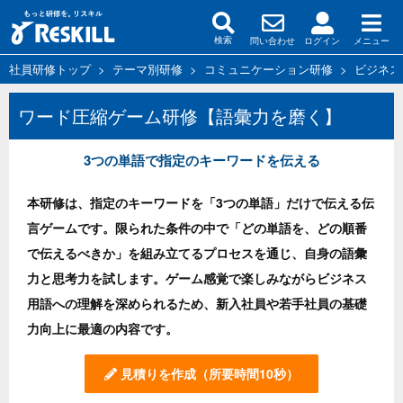
問い合わせ
ログイン
メニュー
検索
社員研修トップ
>
テーマ別研修
>
コミュニケーション研修
>
ビジネス
ワード圧縮ゲーム研修【語彙力を磨く】
3つの単語で指定のキーワードを伝える
本研修は、指定のキーワードを「3つの単語」だけで伝える伝
言ゲームです。限られた条件の中で「どの単語を、どの順番
で伝えるべきか」を組み立てるプロセスを通じ、自身の語彙
力と思考力を試します。ゲーム感覚で楽しみながらビジネス
用語への理解を深められるため、新入社員や若手社員の基礎
力向上に最適の内容です。
見積りを作成
（所要時間10秒）