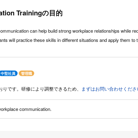
ation Trainingの目的
ommunication can help build strong workplace relationships while re
ants will practice these skills in different situations and apply them to 
中堅社員
管理職
おりです。研修により調整できるため、
まずはお問い合わせくださ
workplace communication.