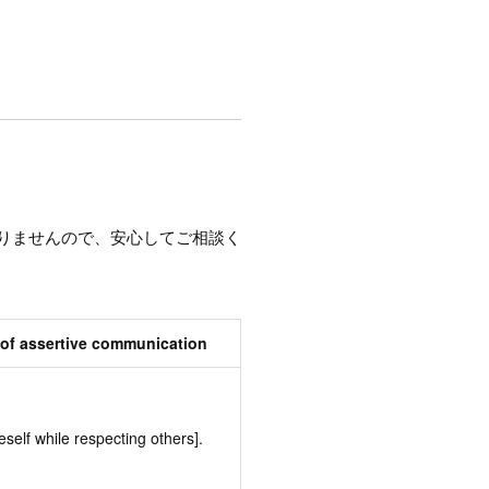
りませんので、安心してご相談く
f assertive communication
elf while respecting others].