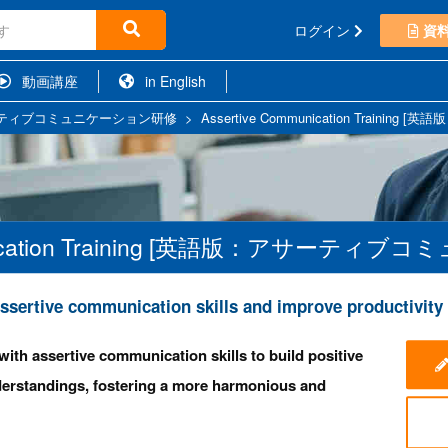
ログイン
資
動画講座
in English
ティブコミュニケーション研修
>
Assertive Communication Trai
munication Training [英語版：アサーテ
ssertive communication skills and improve productivity
 with assertive communication skills to build positive
derstandings, fostering a more harmonious and