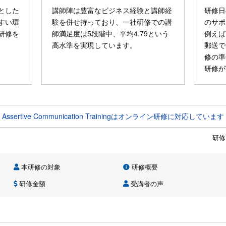
とした
講師陣は豊富なビジネス経験と講師経
研修日
すい環
験を併せ持っており、一社研修での講
のサポ
研修を
師満足度は5段階中、平均4.79という
例えば
高水準を実現しています。
郵送で
修の準
研修が
Assertive Communication Trainingはオンライン研修に対応しています
研修
本研修の対象
研修概要
研修金額
受講者の声