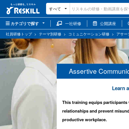
すべて
カテゴリで探す
一社研修
公開講座
社員研修トップ
>
テーマ別研修
>
コミュニケーション研修
>
アサー
Assertive Com
Learn a
This training equips participants
relationships and prevent misun
productive workplace.