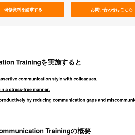
研修資料を請求する
お問い合わせはこちら
cation Trainingを実施すると
assertive communication style with colleagues.
in a stress-free manner.
d productively by reducing communication gaps and miscommunic
ommunication Trainingの概要