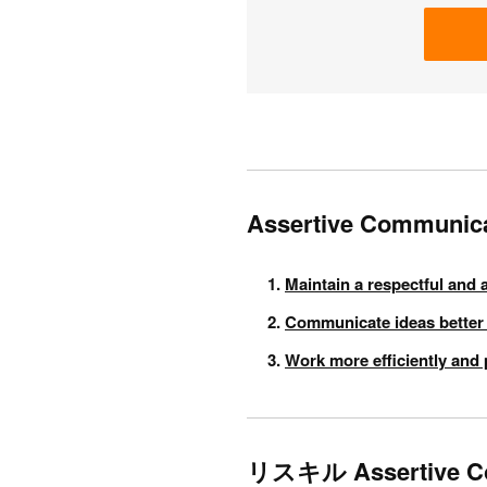
Assertive Communi
Maintain a respectful and 
Communicate ideas better 
Work more efficiently an
リスキル Assertive C