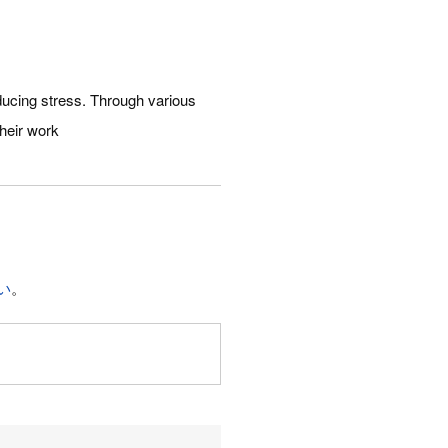
ducing stress. Through various
their work
い
。