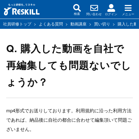
問い合わせ
ログイン
メニュー
検索
社員研修トップ
>
よくある質問
>
動画講座
>
買い切り
>
購入した動
Q. 購入した動画を自社で
再編集しても問題ないでし
ょうか？
mp4形式でお送りしております。利用規約に沿った利用方法
であれば、納品後に自社の都合に合わせて編集頂いて問題ご
ざいません。