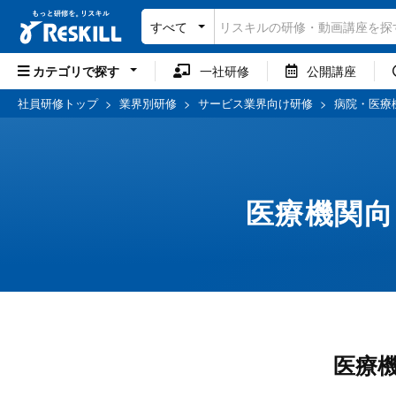
すべて
カテゴリで探す
一社研修
公開講座
社員研修トップ
>
業界別研修
>
サービス業界向け研修
>
病院・医療
医療機関向
医療