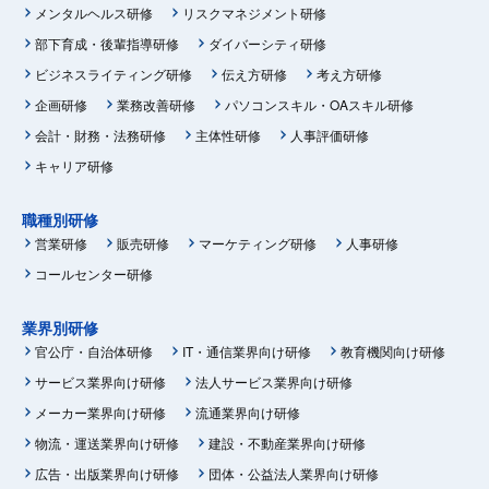
メンタルヘルス研修
リスクマネジメント研修
部下育成・後輩指導研修
ダイバーシティ研修
ビジネスライティング研修
伝え方研修
考え方研修
企画研修
業務改善研修
パソコンスキル・OAスキル研修
会計・財務・法務研修
主体性研修
人事評価研修
キャリア研修
職種別研修
営業研修
販売研修
マーケティング研修
人事研修
コールセンター研修
業界別研修
官公庁・自治体研修
IT・通信業界向け研修
教育機関向け研修
サービス業界向け研修
法人サービス業界向け研修
メーカー業界向け研修
流通業界向け研修
物流・運送業界向け研修
建設・不動産業界向け研修
広告・出版業界向け研修
団体・公益法人業界向け研修