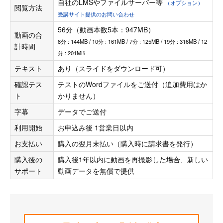
自社のLMSやファイルサーバー等
（オプション）
閲覧方法
受講サイト提供のお問い合わせ
56分（動画本数5本：947MB）
動画の合
8分 : 144MB / 10分 : 161MB / 7分 : 125MB / 19分 : 316MB / 12
計時間
分 : 201MB
テキスト
あり（スライドをダウンロード可）
確認テス
テストのWordファイルをご送付（追加費用はか
ト
かりません）
字幕
データでご送付
利用開始
お申込み後 1営業日以内
お支払い
購入の翌月末払い（購入時に請求書を発行）
購入後の
購入後1年以内に動画を再撮影した場合、新しい
サポート
動画データを無償で提供