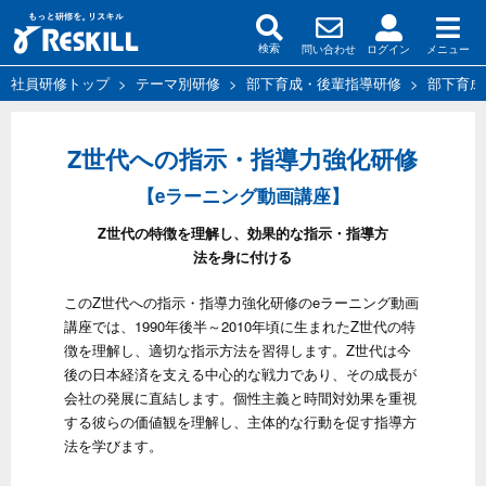
問い合わせ
ログイン
メニュー
検索
社員研修トップ
>
テーマ別研修
>
部下育成・後輩指導研修
>
部下育成
Z世代への指示・指導力強化研修
【eラーニング動画講座】
Z世代の特徴を理解し、効果的な指示・指導方
法を身に付ける
このZ世代への指示・指導力強化研修のeラーニング動画
講座では、1990年後半～2010年頃に生まれたZ世代の特
徴を理解し、適切な指示方法を習得します。Z世代は今
後の日本経済を支える中心的な戦力であり、その成長が
会社の発展に直結します。個性主義と時間対効果を重視
する彼らの価値観を理解し、主体的な行動を促す指導方
法を学びます。