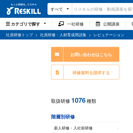
すべて
カテゴリで探す
一社研修
公開講座
社員研修トップ
>
社員研修・人材育成用語集
>
レピュテーション
お問い合わせはこちら
研修資料を請求する
1076
取扱研修
種類
階層別研修
新人研修・入社前研修