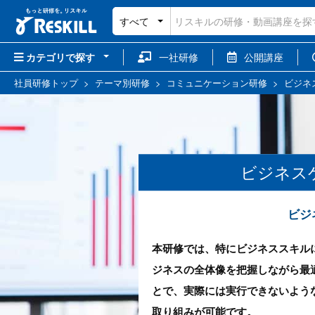
すべて
カテゴリで探す
一社研修
公開講座
社員研修トップ
>
テーマ別研修
>
コミュニケーション研修
>
ビジネ
ビジネス
ビジ
本研修では、特にビジネススキル
ジネスの全体像を把握しながら最
とで、実際には実行できないよう
取り組みが可能です。