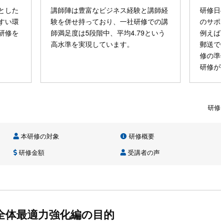
とした
講師陣は豊富なビジネス経験と講師経
研修日
すい環
験を併せ持っており、一社研修での講
のサポ
研修を
師満足度は5段階中、平均4.79という
例えば
高水準を実現しています。
郵送で
修の準
研修が
研修
本研修の対象
研修概要
研修金額
受講者の声
全体最適力強化編の目的