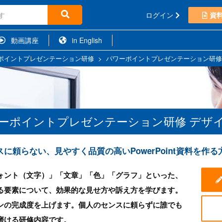
ログイン
資
動画講座
in English
ポイントプレゼンテーション研修
>
パワーポイントプレゼンテーション研修
ーポイントプレゼンテーション研修 デザ
スに頼らない、見やすく品質の高いPowerPoint資料を作る
ォント（文字）」「文章」「色」「グラフ」といった、
る要素について、効果的な見せ方や訴え方を学びます。
ンの完成度を上げます。個人のセンスに頼らずに誰でも
磨ける研修内容です。