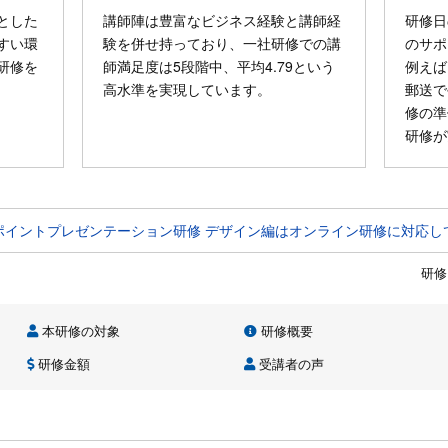
とした
講師陣は豊富なビジネス経験と講師経
研修日
すい環
験を併せ持っており、一社研修での講
のサポ
研修を
師満足度は5段階中、平均4.79という
例えば
高水準を実現しています。
郵送で
修の準
研修が
ポイントプレゼンテーション研修 デザイン編はオンライン研修に対応し
研修
本研修の対象
研修概要
研修金額
受講者の声