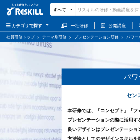
すべて
カテゴリで探す
一社研修
公開講座
社員研修トップ
>
テーマ別研修
>
プレゼンテーション研修
>
パワー
パワ
セン
本研修では、「コンセプト」「フ
プレゼンテーションの際に活用す
良いデザインはプレゼンテーショ
方法論としてのデザインスキルを