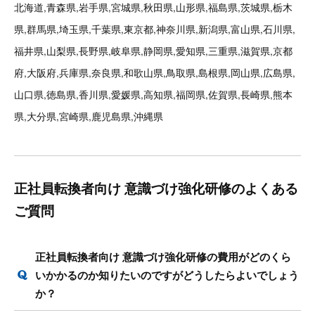
北海道,青森県,岩手県,宮城県,秋田県,山形県,福島県,茨城県,栃木
県,群馬県,埼玉県,千葉県,東京都,神奈川県,新潟県,富山県,石川県,
福井県,山梨県,長野県,岐阜県,静岡県,愛知県,三重県,滋賀県,京都
府,大阪府,兵庫県,奈良県,和歌山県,鳥取県,島根県,岡山県,広島県,
山口県,徳島県,香川県,愛媛県,高知県,福岡県,佐賀県,長崎県,熊本
県,大分県,宮崎県,鹿児島県,沖縄県
正社員転換者向け 意識づけ強化研修のよくある
ご質問
正社員転換者向け 意識づけ強化研修の費用がどのくら
いかかるのか知りたいのですがどうしたらよいでしょう
か？