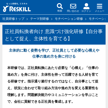
問い合わせ
ログイン
メニュー
検索
社員研修トップ
>
テーマ別研修
>
モチベーション研修
>
モチベーショ
正社員転換者向け 意識づけ強化研修【自分事
として捉え、主体性を育てる】
主体的に動く姿勢を学び、正社員として必要な心構えや
仕事の進め方を身に付ける
本研修では、正社員転換にあたり必要な「心構え」「仕事の
進め方」を身に付け、主体性を持って活躍できる人材を育て
る研修です。指示通り遂行するのではなく、自分事として捉
え、状況に合わせて取り組み方法や進め方を変える重要性を
理解します。問題解決能力やコミュニケーションを学ぶこと
で、会社に貢献できる正社員を養成します。