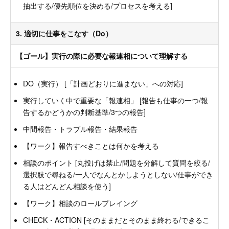
抽出する/優先順位を決める/プロセスを考える]
3. 適切に仕事をこなす（Do）
【ゴール】実行の際に必要な報連相について理解する
DO（実行） [「計画どおりに進まない」への対応]
実行していく中で重要な「報連相」 [報告も仕事の一つ/報
告するかどうかの判断基準/3つの報告]
中間報告・トラブル報告・結果報告
【ワーク】報告すべきことは何かを考える
相談のポイント [丸投げは禁止/問題を分解して質問を絞る/
選択肢で尋ねる/一人でなんとかしようとしない/仕事ができ
る人はどんどん相談を使う]
【ワーク】相談のロールプレイング
CHECK・ACTION [そのままだとそのまま終わる/できるこ