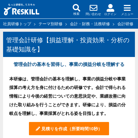
問い合わせ
ログイン
メニュー
検索
社員研修トップ
>
テーマ別研修
>
会計・財務・法務研修
>
会計研修・
管理会計研修【損益理解・投資効果・分析の
基礎知識を】
管理会計の基本を習得し、事業の損益分岐を理解する
本研修は、管理会計の基本を理解し、事業の損益分岐や事業
採算の考え方を身に付けるための研修です。会計で得られる
情報により今後の経営についての意思決定や、業績改善に向
けた取り組みを行うことができます。研修により、損益の分
岐点を理解し、事業採算がとれる姿を目指します。
見積りを作成
（所要時間10秒）