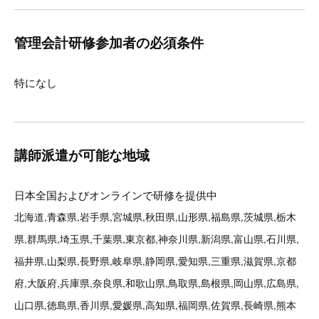
管理会計研修参加者の必須条件
特になし
講師派遣が可能な地域
日本全国およびオンラインで研修を提供中
北海道,青森県,岩手県,宮城県,秋田県,山形県,福島県,茨城県,栃木
県,群馬県,埼玉県,千葉県,東京都,神奈川県,新潟県,富山県,石川県,
福井県,山梨県,長野県,岐阜県,静岡県,愛知県,三重県,滋賀県,京都
府,大阪府,兵庫県,奈良県,和歌山県,鳥取県,島根県,岡山県,広島県,
山口県,徳島県,香川県,愛媛県,高知県,福岡県,佐賀県,長崎県,熊本