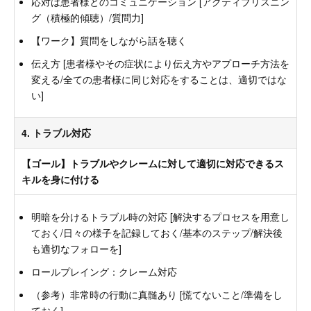
応対は患者様とのコミュニケーション [アクティブリスニン
グ（積極的傾聴）/質問力]
【ワーク】質問をしながら話を聴く
伝え方 [患者様やその症状により伝え方やアプローチ方法を
変える/全ての患者様に同じ対応をすることは、適切ではな
い]
4. トラブル対応
【ゴール】トラブルやクレームに対して適切に対応できるス
キルを身に付ける
明暗を分けるトラブル時の対応 [解決するプロセスを用意し
ておく/日々の様子を記録しておく/基本のステップ/解決後
も適切なフォローを]
ロールプレイング：クレーム対応
（参考）非常時の行動に真髄あり [慌てないこと/準備をし
ておく]