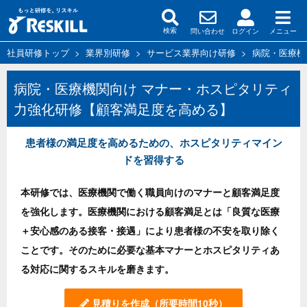
問い合わせ
ログイン
メニュー
検索
社員研修トップ
>
業界別研修
>
サービス業界向け研修
>
病院・医療機
病院・医療機関向け マナー・ホスピタリティ
力強化研修【顧客満足度を高める】
患者様の満足度を高めるための、ホスピタリティマイン
ドを習得する
本研修では、医療機関で働く職員向けのマナーと顧客満足度
を強化します。医療機関における顧客満足とは「良質な医療
＋安心感のある接客・接遇」により患者様の不安を取り除く
ことです。そのために必要な基本マナーとホスピタリティあ
る対応に関するスキルを磨きます。
見積りを作成
（所要時間10秒）