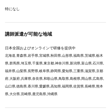
特になし
講師派遣が可能な地域
日本全国およびオンラインで研修を提供中
北海道,青森県,岩手県,宮城県,秋田県,山形県,福島県,茨城県,栃木
県,群馬県,埼玉県,千葉県,東京都,神奈川県,新潟県,富山県,石川県,
福井県,山梨県,長野県,岐阜県,静岡県,愛知県,三重県,滋賀県,京都
府,大阪府,兵庫県,奈良県,和歌山県,鳥取県,島根県,岡山県,広島県,
山口県,徳島県,香川県,愛媛県,高知県,福岡県,佐賀県,長崎県,熊本
県,大分県,宮崎県,鹿児島県,沖縄県