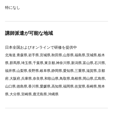
特になし
講師派遣が可能な地域
日本全国およびオンラインで研修を提供中
北海道,青森県,岩手県,宮城県,秋田県,山形県,福島県,茨城県,栃木
県,群馬県,埼玉県,千葉県,東京都,神奈川県,新潟県,富山県,石川県,
福井県,山梨県,長野県,岐阜県,静岡県,愛知県,三重県,滋賀県,京都
府,大阪府,兵庫県,奈良県,和歌山県,鳥取県,島根県,岡山県,広島県,
山口県,徳島県,香川県,愛媛県,高知県,福岡県,佐賀県,長崎県,熊本
県,大分県,宮崎県,鹿児島県,沖縄県