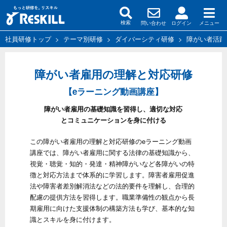
問い合わせ
ログイン
メニュー
検索
社員研修トップ
>
テーマ別研修
>
ダイバーシティ研修
>
障がい者活躍
障がい者雇用の理解と対応研修
【eラーニング動画講座】
障がい者雇用の基礎知識を習得し、適切な対応
とコミュニケーションを身に付ける
この障がい者雇用の理解と対応研修のeラーニング動画
講座では、障がい者雇用に関する法律の基礎知識から、
視覚・聴覚・知的・発達・精神障がいなど各障がいの特
徴と対応方法まで体系的に学習します。障害者雇用促進
法や障害者差別解消法などの法的要件を理解し、合理的
配慮の提供方法を習得します。職業準備性の観点から長
期雇用に向けた支援体制の構築方法も学び、基本的な知
識とスキルを身に付けます。