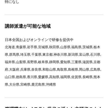
特になし
講師派遣が可能な地域
日本全国およびオンラインで研修を提供中
北海道,青森県,岩手県,宮城県,秋田県,山形県,福島県,茨城県,栃木
県,群馬県,埼玉県,千葉県,東京都,神奈川県,新潟県,富山県,石川県,
福井県,山梨県,長野県,岐阜県,静岡県,愛知県,三重県,滋賀県,京都
府,大阪府,兵庫県,奈良県,和歌山県,鳥取県,島根県,岡山県,広島県,
山口県,徳島県,香川県,愛媛県,高知県,福岡県,佐賀県,長崎県,熊本
県,大分県,宮崎県,鹿児島県,沖縄県