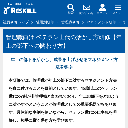
問い合わせ
ログイン
メニュー
検索
社員研修トップ
>
階層別研修
>
管理職研修
>
マネジメント研修
>
管
管理職向け ベテラン世代の活かし方研修【年
上の部下への関わり方】
年上の部下を活かし、成果を上げさせるマネジメント方
法を学ぶ
本研修では、管理職が年上の部下に対するマネジメント方法
を身に付けることを目的としています。45歳以上のベテラン
世代の7割が非管理職と言われており、年上の部下をどのよう
に活かすかということが管理職としての重要課題でもありま
す。具体的な事例を使いながら、ベテラン世代の仕事観を理
解し、相手に響く導き方を学びます。