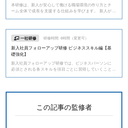
本研修は、新人が安心して働ける職場環境の作り方とチ
ーム全体で成長を支援する仕組みを学びます。 新人が
抱える不安を払拭し、質問しやすい雰囲気づくりやチー
ムで新人を支えるためのスキルを習得します。心理的安
全性が確保された状態で新人の自立を段階的に促すスキ
ルを習得できるため、新人の早期立ち上がりと定着を図
一社研修
研修時間: 6時間（変更可）
りたい企業におすすめの研修内容です。
新入社員フォローアップ研修 ビジネススキル編【基
礎強化】
新入社員フォローアップ研修では、ビジネスパーソンに
必須とされる各スキルを項目ごとに習得していくこと
で、業務効率の向上を目指していきます。具体的な内容
としては、ロジカルシンキング、コミュニケーション、
PDCAなどを扱い、個々人の良い仕事ぶりは企業全体へ
伝播していくことを理解できるようなカリキュラムとな
っています。
この記事の監修者