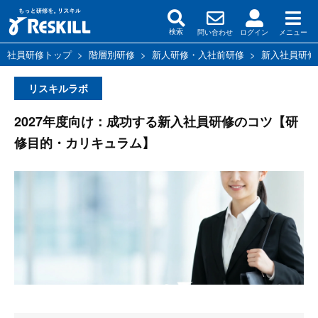
問い合わせ
ログイン
メニュー
検索
社員研修トップ
>
階層別研修
>
新人研修・入社前研修
>
新入社員研修
リスキルラボ
2027年度向け：成功する新入社員研修のコツ【研
修目的・カリキュラム】