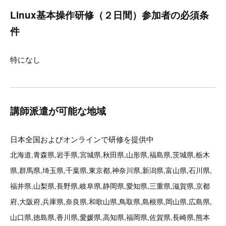
Linux基本操作研修（２日間）参加者の必須条
件
特になし
講師派遣が可能な地域
日本全国およびオンラインで研修を提供中
北海道,青森県,岩手県,宮城県,秋田県,山形県,福島県,茨城県,栃木
県,群馬県,埼玉県,千葉県,東京都,神奈川県,新潟県,富山県,石川県,
福井県,山梨県,長野県,岐阜県,静岡県,愛知県,三重県,滋賀県,京都
府,大阪府,兵庫県,奈良県,和歌山県,鳥取県,島根県,岡山県,広島県,
山口県,徳島県,香川県,愛媛県,高知県,福岡県,佐賀県,長崎県,熊本