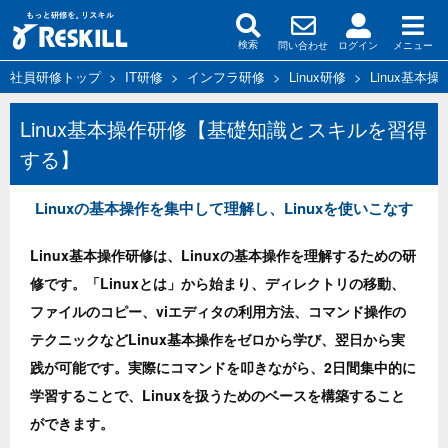
問い合わせ
ログイン
メニュー
検索
社員研修トップ
>
IT研修
>
インフラ研修
>
Linux研修
>
Linux基
Linux基本操作研修【基礎知識とスキルを習得
する】
Linuxの基本操作を集中して理解し、Linuxを使いこなす
Linux基本操作研修は、Linuxの基本操作を理解するための研
修です。「Linuxとは」から始まり、ディレクトリの移動、
ファイルのコピー、viエディタの利用方法、コマンド操作の
テクニックなどLinux基本操作をゼロから学び、翌日から実
践が可能です。実際にコマンドを叩きながら、2日間集中的に
学習することで、Linuxを扱うためのベースを構築すること
ができます。