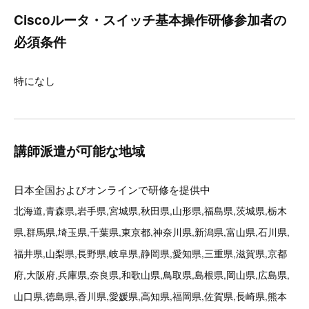
Ciscoルータ・スイッチ基本操作研修参加者の
必須条件
特になし
講師派遣が可能な地域
日本全国およびオンラインで研修を提供中
北海道,青森県,岩手県,宮城県,秋田県,山形県,福島県,茨城県,栃木
県,群馬県,埼玉県,千葉県,東京都,神奈川県,新潟県,富山県,石川県,
福井県,山梨県,長野県,岐阜県,静岡県,愛知県,三重県,滋賀県,京都
府,大阪府,兵庫県,奈良県,和歌山県,鳥取県,島根県,岡山県,広島県,
山口県,徳島県,香川県,愛媛県,高知県,福岡県,佐賀県,長崎県,熊本