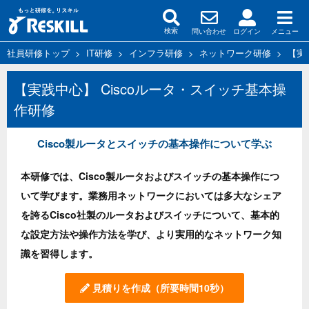
問い合わせ
ログイン
メニュー
検索
社員研修トップ
>
IT研修
>
インフラ研修
>
ネットワーク研修
>
【実
【実践中心】 Ciscoルータ・スイッチ基本操
作研修
Cisco製ルータとスイッチの基本操作について学ぶ
本研修では、Cisco製ルータおよびスイッチの基本操作につ
いて学びます。業務用ネットワークにおいては多大なシェア
を誇るCisco社製のルータおよびスイッチについて、基本的
な設定方法や操作方法を学び、より実用的なネットワーク知
識を習得します。
見積りを作成
（所要時間10秒）