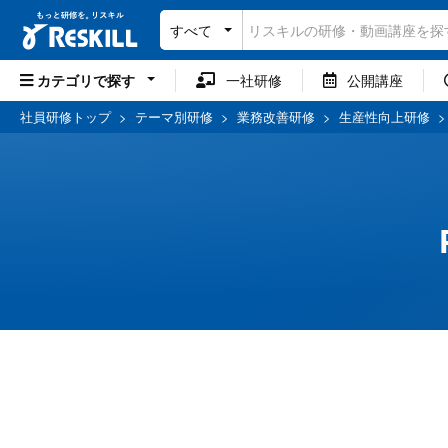
すべて
カテゴリで探す
一社研修
公開講座
社員研修トップ
>
テーマ別研修
>
業務改善研修
>
生産性向上研修