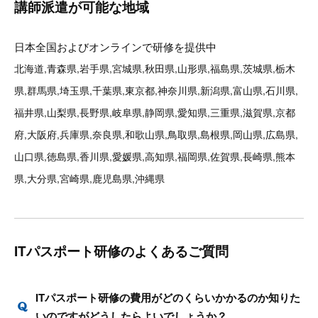
講師派遣が可能な地域
日本全国およびオンラインで研修を提供中
北海道,青森県,岩手県,宮城県,秋田県,山形県,福島県,茨城県,栃木
県,群馬県,埼玉県,千葉県,東京都,神奈川県,新潟県,富山県,石川県,
福井県,山梨県,長野県,岐阜県,静岡県,愛知県,三重県,滋賀県,京都
府,大阪府,兵庫県,奈良県,和歌山県,鳥取県,島根県,岡山県,広島県,
山口県,徳島県,香川県,愛媛県,高知県,福岡県,佐賀県,長崎県,熊本
県,大分県,宮崎県,鹿児島県,沖縄県
ITパスポート研修のよくあるご質問
ITパスポート研修の費用がどのくらいかかるのか知りた
いのですがどうしたらよいでしょうか？