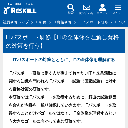
問い合わせ
ログイン
メニュー
検索
社員研修トップ
>
IT研修
>
IT資格研修
>
ITパスポート研修
>
ITパ
ITパスポート研修【ITの全体像を理解し資格
の対策を行う】
ITパスポートの対策とともに、ITの全体像を理解する
ITパスポート研修は働く人が備えておきたいITと企業活動に
関する知識を問われるITパスポート試験（国家試験）に対す
る資格対策の研修です。
本研修ではITパスポートを取得するために、頻出の試験範囲
を含んだ内容を一通り確認していきます。ITパスポートを取
得することだけがゴールではなく、IT全体像を理解するとい
う大きなゴールに向かって進む研修です。