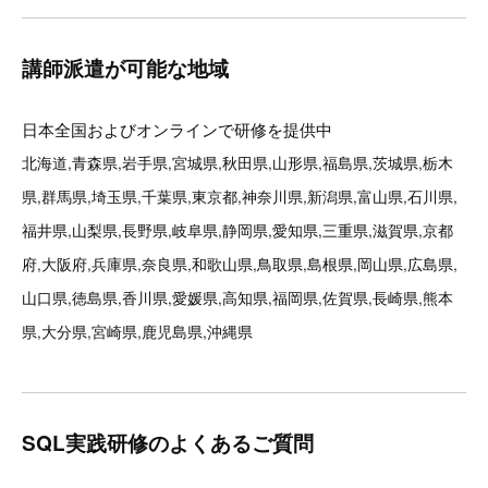
講師派遣が可能な地域
日本全国およびオンラインで研修を提供中
北海道,青森県,岩手県,宮城県,秋田県,山形県,福島県,茨城県,栃木
県,群馬県,埼玉県,千葉県,東京都,神奈川県,新潟県,富山県,石川県,
福井県,山梨県,長野県,岐阜県,静岡県,愛知県,三重県,滋賀県,京都
府,大阪府,兵庫県,奈良県,和歌山県,鳥取県,島根県,岡山県,広島県,
山口県,徳島県,香川県,愛媛県,高知県,福岡県,佐賀県,長崎県,熊本
県,大分県,宮崎県,鹿児島県,沖縄県
SQL実践研修のよくあるご質問