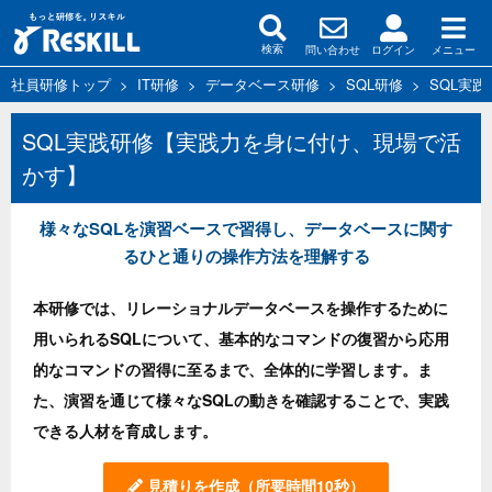
問い合わせ
ログイン
メニュー
検索
社員研修トップ
>
IT研修
>
データベース研修
>
SQL研修
>
SQL実
SQL実践研修【実践力を身に付け、現場で活
かす】
様々なSQLを演習ベースで習得し、データベースに関す
るひと通りの操作方法を理解する
本研修では、リレーショナルデータベースを操作するために
用いられるSQLについて、基本的なコマンドの復習から応用
的なコマンドの習得に至るまで、全体的に学習します。ま
た、演習を通じて様々なSQLの動きを確認することで、実践
できる人材を育成します。
見積りを作成
（所要時間10秒）